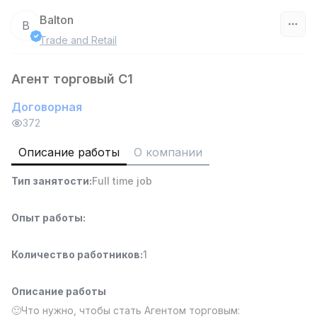
Balton
B
Trade and Retail
Узбекистан
Агент торговый C1
Фильтр
Договорная
Работник склада
372
TOP
4,280,000 sum
/
ASIAN
Описание работы
О компании
Full time job
Ish joyidan
Тип занятости
:
Full time job
Доставка
TOP
3,500,000 - 8,000,000 sum
/
Опыт работы
:
ASIAN
Full time job
Ish joyidan
Количество работников
:
1
Руководитель отдела продаж
TOP
Описание работы
6,000,000 - 15,000,000 sum
/
🙂Что нужно, чтобы стать Агентом торговым:
ASIAN