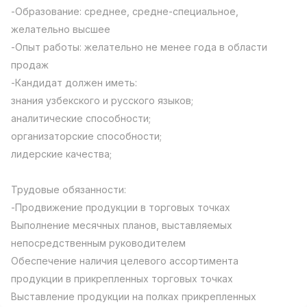
-Образование: среднее, средне-специальное,
Full time job
Ish joyidan
желательно высшее
-Опыт работы: желательно не менее года в области
Повар фастфуда
TOP
2,600,000 - 5,000,000 sum
/
продаж
LES AILES
-Кандидат должен иметь:
Full time job
Ish joyidan
знания узбекского и русского языков;
аналитические способности;
Фармацевт
TOP
организаторские способности;
3,000,000 - 10,000,000 sum
/
лидерские качества;
NAVBAHOR APTEKA
Full time job
Ish joyidan
Трудовые обязанности:
-Продвижение продукции в торговых точках
Оператор по продажам (Только для
TOP
девушек!)
Выполнение месячных планов, выставляемых
Договорная
непосредственным руководителем
NAFF
Обеспечение наличия целевого ассортимента
Full time job
Ish joyidan
продукции в прикрепленных торговых точках
Вакансии
Категории
Компании
Профиль
Выставление продукции на полках прикрепленных
Агент по продажам
TOP