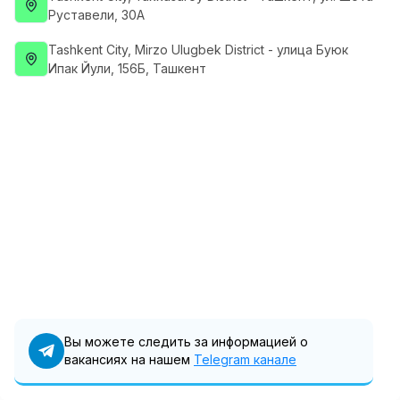
Руставели, 30А
Full time job
Ish joyidan
Tashkent City
, Mirzo Ulugbek District
- улица Буюк
Повар фастфуда
TOP
Ипак Йули, 156Б, Ташкент
2,600,000 - 5,000,000 sum
/
LES AILES
Full time job
Ish joyidan
Фармацевт
TOP
3,000,000 - 10,000,000 sum
/
NAVBAHOR APTEKA
Full time job
Ish joyidan
Оператор по продажам (Только для
TOP
девушек!)
Договорная
NAFF
Вы можете следить за информацией о
Full time job
Ish joyidan
вакансиях на нашем
Telegram канале
Вакансии
Категории
Компании
Профиль
Агент по продажам
TOP