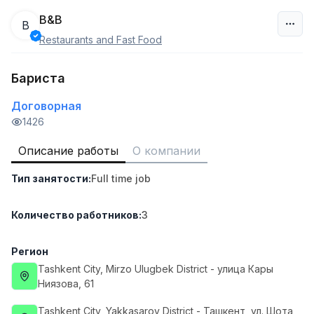
B&B
B
Restaurants and Fast Food
Узбекистан
Бариста
Фильтр
Договорная
Работник склада
1426
TOP
4,280,000 sum
/
ASIAN
Описание работы
О компании
Full time job
Ish joyidan
Тип занятости
:
Full time job
Руководитель отдела продаж
TOP
Количество работников
:
3
6,000,000 - 15,000,000 sum
/
ASIAN
Full time job
Ish joyidan
Регион
Tashkent City
, Mirzo Ulugbek District
- улица Кары
Продавец-консультант
Ниязова, 61
TOP
3,000,000 - 6,000,000 sum
/
MONDO BEST
Tashkent City
, Yakkasaroy District
- Ташкент, ул. Шота