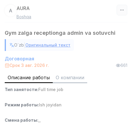
AURA
A
Boshqa
Узбекистан
Gym zalga receptionga admin va sotuvchi
Фильтр
|
O`zb
Оригинальный текст
Работник склада
TOP
4,280,000 sum
/
Договорная
ASIAN
Срок 3 авг. 2026 г.
661
Full time job
Ish joyidan
Описание работы
О компании
Доставка
TOP
Тип занятости
:
Full time job
3,500,000 - 8,000,000 sum
/
ASIAN
Full time job
Ish joyidan
Режим работы
:
Ish joyidan
Руководитель отдела продаж
TOP
Смена работы
:
,
,
6,000,000 - 15,000,000 sum
/
ASIAN