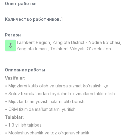
Опыт работы
:
Full time job
Ish joyidan
Количество работников
:
1
Повар фастфуда
TOP
2,600,000 - 5,000,000 sum
/
LES AILES
Регион
Full time job
Ish joyidan
Tashkent Region
, Zangiota District
- Nodira ko'chasi,
Zangiota tumani, Toshkent Viloyati, Oʻzbekiston
Фармацевт
TOP
3,000,000 - 10,000,000 sum
/
NAVBAHOR APTEKA
Описание работы
Full time job
Ish joyidan
Vazifalar:
• Mijozlarni kutib olish va ularga xizmat ko‘rsatish. 🤝
Оператор по продажам (Только для
TOP
• Sotuv texnikalaridan foydalanib xizmatlarni taklif qilish.
девушек!)
• Mijozlar bilan yozishmalarni olib borish.
Договорная
• CRM tizimida ma’lumotlarni yuritish.
NAFF
Full time job
Ish joyidan
Talablar:
• 1-3 yil ish tajribasi.
Вакансии
Категории
Компании
Профиль
Агент по продажам
• Moslashuvchanlik va tez o‘rganuvchanlik.
TOP