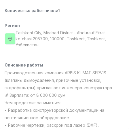
Full time job
Ish joyidan
Количество работников
:
1
Повар фастфуда
TOP
Регион
2,600,000 - 5,000,000 sum
/
LES AILES
Tashkent City
, Mirabad District
- Abdurauf Fitrat
Full time job
Ish joyidan
ko'chasi 295709, 100000, Тоshkent, Toshkent,
Узбекистан
Фармацевт
TOP
3,000,000 - 10,000,000 sum
/
Описание работы
NAVBAHOR APTEKA
Full time job
Ish joyidan
Производственная компания ARBIS KLIMAT SERVIS
(клапаны дымоудаления, приточные установки,
Оператор по продажам (Только для
гидрофильтры) приглашает инженера-конструктора.
TOP
девушек!)
💰 Зарплата: от 8 000 000 сум
Договорная
Чем предстоит заниматься:
NAFF
• Разработка конструкторской документации на
Full time job
Ish joyidan
вентиляционное оборудование
Вакансии
Категории
Компании
Профиль
• Рабочие чертежи, раскрои под лазер (DXF),
Агент по продажам
TOP