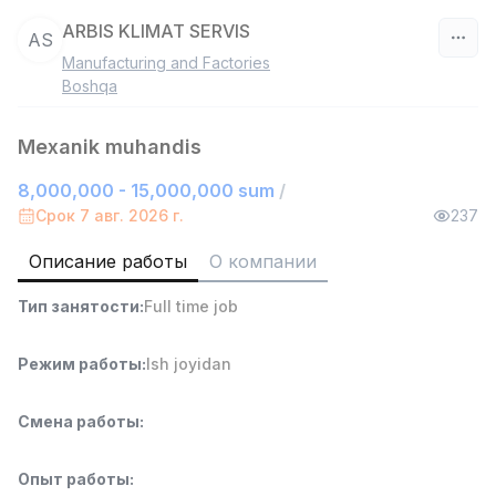
ARBIS KLIMAT SERVIS
AS
Manufacturing and Factories
Узбекистан
Boshqa
Фильтр
Mexanik muhandis
8,000,000 - 15,000,000 sum
/
Работник склада
TOP
4,280,000 sum
/
Срок 7 авг. 2026 г.
237
ASIAN
Full time job
Ish joyidan
Описание работы
О компании
Тип занятости
:
Full time job
Руководитель отдела продаж
TOP
6,000,000 - 15,000,000 sum
/
ASIAN
Режим работы
:
Ish joyidan
Full time job
Ish joyidan
Смена работы
:
Продавец-консультант
TOP
3,000,000 - 6,000,000 sum
/
Опыт работы
:
MONDO BEST