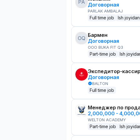
PA
Договорная
PARLAK AMBALAJ
Full time job
Ish joyidan
Бармен
OQ
Договорная
OOO BUKA FIT Q3
Part-time job
Ish joyida
Экспедитор-касси
Договорная
BALTON
Full time job
Менеджер по прод
2,000,000 - 4,000,
WELTON ACADEMY
Part-time job
Ish joyida