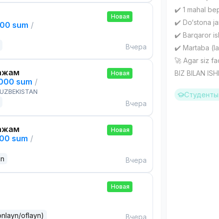
✔️ 1 mahal bep
Новая
✔️ Do‘stona j
000 sum
/
✔️ Barqaror is
Вчера
✔️ Martaba (l
🚀 Agar siz fa
ажам
BIZ BILAN IS
Новая
,000 sum
/
 UZBEKISTAN
Студенты 
Вчера
ажам
Новая
000 sum
/
an
Вчера
Новая
onlayn/oflayn)
Вчера