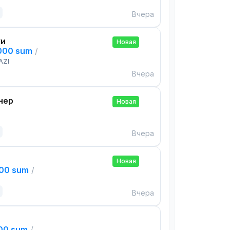
Вчера
ки
Новая
,000 sum
/
AZI
Вчера
нер
Новая
Вчера
Новая
000 sum
/
Вчера
000 sum
/