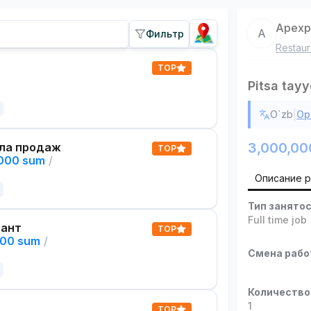
Apexp
A
Фильтр
Restaur
TOP
Pitsa tayy
|
O`zb
Ор
3,000,00
ла продаж
TOP
,000 sum
/
Описание 
Тип занято
Full time job
тант
TOP
000 sum
/
Смена раб
Количество
1
TOP