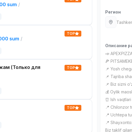
000 sum
/
Регион
Tashken
TOP
,000 sum
/
Описание р
📣 APEXPIZZ
🍕 PITSAMEKE
жам (Только для
TOP
📌 Yosh chega
📌 Tajriba sha
📌 Biz sizni o
💰 Oylik maos
⏰ Ish vaqtlari v
📍 Chilonzor
TOP
📍 Uchtepa t
📍 Shayxonto
Biz taklif qilam