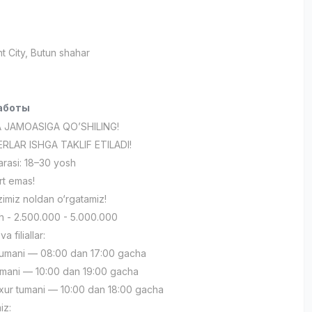
t City
, Butun shahar
аботы
A JAMOASIGA QO’SHILING!
RLAR ISHGA TAKLIF ETILADI!
rasi: 18–30 yosh
rt emas!
‘zimiz noldan o‘rgatamiz!
h - 2.500.000 - 5.000.000
a filiallar:
 tumani — 08:00 dan 17:00 gacha
umani — 10:00 dan 19:00 gacha
xur tumani — 10:00 dan 18:00 gacha
iz: