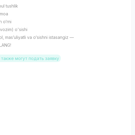
ul tushlik
amoa
h o‘rni
avozim) o'sishi
ol, mas’uliyatli va o‘sishni istasangiz —
HLANG!
также могут подать заявку