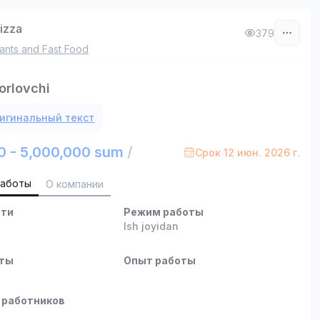
izza
379
ants and Fast Food
orlovchi
игинальный текст
0 - 5,000,000 sum
/
Срок 12 июн. 2026 г.
работы
О компании
сти
Режим работы
Ish joyidan
оты
Опыт работы
 работников