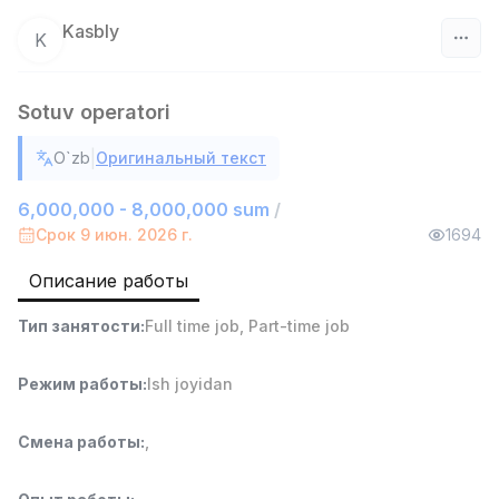
Kasbly
K
Узбекистан
Sotuv operatori
Фильтр
|
O`zb
Оригинальный текст
Продавец-консультант
TOP
6,000,000 - 8,000,000 sum
/
3,000,000 - 6,000,000 sum
/
Срок 9 июн. 2026 г.
1694
MONDO BEST
Full time job
Ish joyidan
Описание работы
Агент по продажам
TOP
Тип занятости
:
Full time job
,
Part-time job
7,000,000 - 15,000,000 sum
/
VITAREX
Режим работы
:
Ish joyidan
Side job
Ish joyidan
Смена работы
:
,
Оператор колл-центра
TOP
3,000,000 - 8,000,000 sum
/
VITAREX