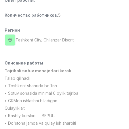
Опыт работы
:
Full time job
Ish joyidan
Количество работников
:
5
Менеджер по продажам
TOP
4,000,000 - 10,000,000 sum
/
Регион
PROFI MANY
Full time job
Ish joyidan
Tashkent City
, Chilanzar Discrit
Повар фастфуда
TOP
2,600,000 - 5,000,000 sum
/
Описание работы
LES AILES
Tajribali sotuv menejerlari kerak
Full time job
Ish joyidan
Talab qilinadi:
• Toshkent shahrida bo'lish
Фармацевт
TOP
• Sotuv sohasida minimal 6 oylik tajriba
3,000,000 - 10,000,000 sum
/
NAVBAHOR APTEKA
• CRMda ishlashni biladigan
Full time job
Ish joyidan
Qulayliklar:
• Kasbly kurslari — BEPUL.
Агент по продажам
Вакансии
Категории
Компании
Профиль
TOP
• Do'stona jamoa va qulay ish sharoiti
Договорная