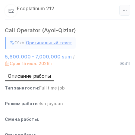
Ecoplatinum 212
E2
Узбекистан
Call Operator (Ayol-Qizlar)
Фильтр
|
O`zb
Оригинальный текст
Продавец-консультант
TOP
5,600,000 - 7,000,000 sum
/
3,000,000 - 6,000,000 sum
/
Срок 15 июл. 2026 г.
411
MONDO BEST
Full time job
Ish joyidan
Описание работы
Агент по продажам
TOP
Тип занятости
:
Full time job
7,000,000 - 15,000,000 sum
/
VITAREX
Режим работы
:
Ish joyidan
Side job
Ish joyidan
Смена работы
:
Оператор колл-центра
TOP
3,000,000 - 8,000,000 sum
/
VITAREX
Опыт работы
: