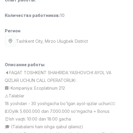
Full time job
Ish joyidan
Количество работников
:
10
Менеджер по продажам
TOP
4,000,000 - 10,000,000 sum
/
Регион
PROFI MANY
Full time job
Ish joyidan
Tashkent City
, Mirzo Ulugbek District
Повар фастфуда
TOP
2,600,000 - 5,000,000 sum
/
Описание работы
LES AILES
🔈FAQAT TOSHKENT SHAHRIDA YASHOVCHI AYOL VA
Full time job
Ish joyidan
QIZLAR UCHUN CALL OPERATORLIK❕
🏢-Kompaniya: Ecoplatinum 212
Фармацевт
TOP
⚠️Talablar
3,000,000 - 10,000,000 sum
/
NAVBAHOR APTEKA
18 yoshdan - 30 yoshgacha bo'lgan ayol-qizlar uchun🙋‍♀️
Full time job
Ish joyidan
💵Oylik 5.600.000 dan 7.000.000 soʻmgacha + Bonus
⏰Ish vaqti: 10:00 dan 18:00 gacha
Агент по продажам
Вакансии
Категории
Компании
Профиль
TOP
🎓 (Talabalarni ham ishga qabul qilamiz)
Договорная