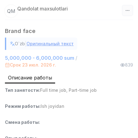
Qandolat maxsulotlari
QM
Узбекистан
Brand face
Фильтр
|
O`zb
Оригинальный текст
Руководитель отдела продаж
TOP
5,000,000 - 6,000,000 sum
/
6,000,000 - 15,000,000 sum
/
Срок 23 июл. 2026 г.
839
ASIAN
Full time job
Ish joyidan
Описание работы
Работник склада
TOP
Тип занятости
:
Full time job
,
Part-time job
4,280,000 sum
/
ASIAN
Режим работы
:
Ish joyidan
Full time job
Ish joyidan
Смена работы
:
Доставка
TOP
3,500,000 - 8,000,000 sum
/
ASIAN