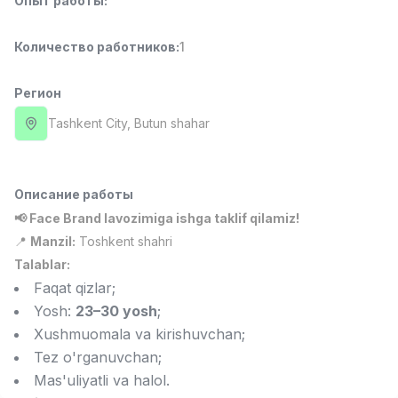
Опыт работы
:
Full time job
Ish joyidan
Количество работников
:
1
Повар фастфуда
TOP
2,600,000 - 5,000,000 sum
/
Регион
LES AILES
Full time job
Ish joyidan
Tashkent City
, Butun shahar
Фармацевт
TOP
3,000,000 - 10,000,000 sum
/
Описание работы
NAVBAHOR APTEKA
📢 Face Brand lavozimiga ishga taklif qilamiz!
Full time job
Ish joyidan
📍
Manzil:
Toshkent shahri
Talablar:
Оператор по продажам (Только для
TOP
Faqat qizlar;
девушек!)
Договорная
Yosh:
23–30 yosh
;
NAFF
Xushmuomala va kirishuvchan;
Full time job
Ish joyidan
Tez o'rganuvchan;
Вакансии
Категории
Компании
Профиль
Mas'uliyatli va halol.
Агент по продажам
TOP