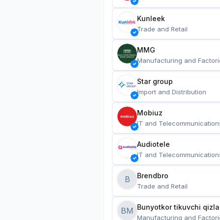
Kunleek
Trade and Retail
MMG
Manufacturing and Factori
Star group
Import and Distribution
Mobiuz
IT and Telecommunication
Audiotele
IT and Telecommunication
Brendbro
B
Trade and Retail
BM
Manufacturing and Factori