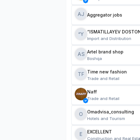
AJ
Aggregator jobs
“ISMATILLAYEV DOSTON
“Y
Import and Distribution
Artel brand shop
AS
Boshqa
Time new fashion
TF
Trade and Retail
Naff
Trade and Retail
Omadvisa_consulting
O
Hotels and Tourism
EXCELLENT
E
Construction and Real Esta