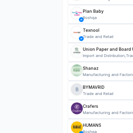
Plan Baby
Boshqa
Texnool
Trade and Retail
Union Paper and Board 
Import and Distribution,Tra
Shanaz
Manufacturing and Factori
BYMAVRID
B
Trade and Retail
Crafers
Manufacturing and Factori
HUMANS
Boshqa