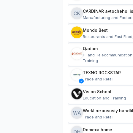
CARDINAR avtochehol is
CK
Manufacturing and Factori
Mondo Best
Restaurants and Fast Food
Qadam
IT and Telecommunication
Training
TEXNO ROCKSTAR
Trade and Retail
Vision School
Education and Training
Workline xususiy bandli
WA
Trade and Retail
Domexa home
DH