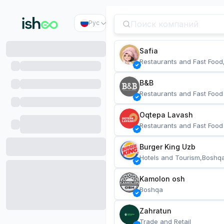
Рус
Safia
Restaurants and Fast Food
B&B
Restaurants and Fast Food
Oqtepa Lavash
Restaurants and Fast Food
Burger King Uzb
Hotels and Tourism,Boshq
Kamolon osh
Boshqa
Zahratun
Trade and Retail