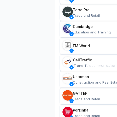
Terra Pro
Trade and Retail
Cambridge
Education and Training
FM World
CallTraffic
IT and Telecommunication
Ustaman
Construction and Real Esta
GATTER
Trade and Retail
Korzinka
Trade and Retail