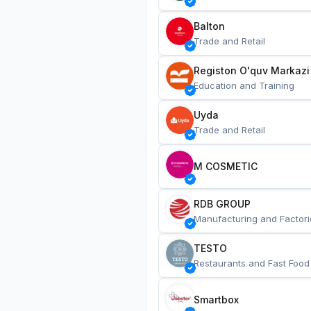
Balton
Trade and Retail
Registon O'quv Markazi
Education and Training
Uyda
Trade and Retail
M COSMETIC
RDB GROUP
Manufacturing and Factori
TESTO
Restaurants and Fast Food
Smartbox