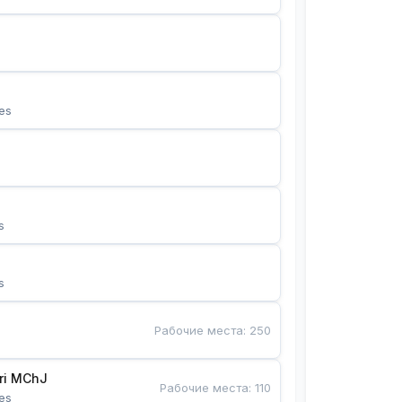
es
s
s
Рабочие места
:
250
Bunyotkor tikuvchi qizlari MChJ 
Рабочие места
:
110
es