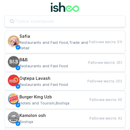
Safia
Рабочие места
:
511
Restaurants and Fast Food,Trade and 
Retail
B&B
Рабочие места
:
351
Restaurants and Fast Food
Oqtepa Lavash
Рабочие места
:
202
Restaurants and Fast Food
Burger King Uzb
Рабочие места
:
50
Hotels and Tourism,Boshqa
Kamolon osh
Рабочие места
:
42
Boshqa