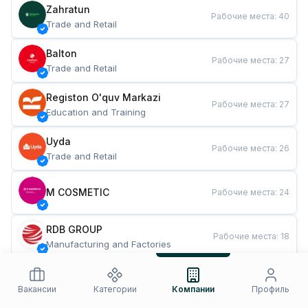
Zahratun
Рабочие места
:
40
Trade and Retail
Balton
Рабочие места
:
27
Trade and Retail
Registon O'quv Markazi
Рабочие места
:
27
Education and Training
Uyda
Рабочие места
:
26
Trade and Retail
M COSMETIC
Рабочие места
:
24
RDB GROUP
Рабочие места
:
18
Manufacturing and Factories
TESTO
Рабочие места
:
10
Restaurants and Fast Food
Вакансии
Категории
Компании
Профиль