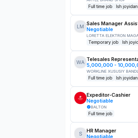
Full time job
Ish joyidan
Sales Manager Assis
LM
Negotiable
LORETTA ELEKTRON MAG
Temporary job
Ish joyi
Telesales Represent
WA
5,000,000 - 10,000
WORKLINE XUSUSIY BANDL
Full time job
Ish joyidan
Expeditor-Cashier
Negotiable
BALTON
Full time job
HR Manager
S
Negotiable