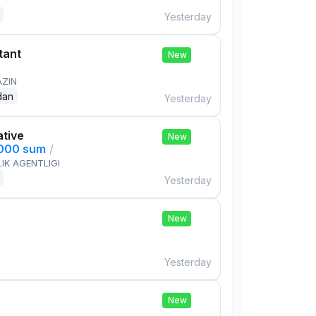
Yesterday
tant
New
AZIN
dan
Yesterday
ative
New
,000 sum
/
IK AGENTLIGI
Yesterday
New
Yesterday
New