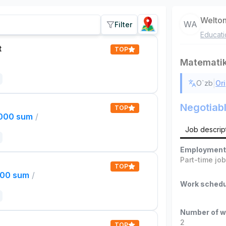
Welto
WA
Filter
Educati
t
TOP
Matematik
|
O`zb
Ori
Negotiab
TOP
,000 sum
/
Job descrip
Employment
Part-time jo
TOP
000 sum
/
Work schedu
Number of w
2
TOP