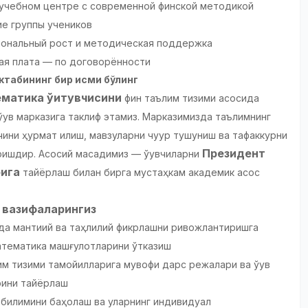
 учебном центре с современной финской методикой
е группы учеников
ональный рост и методическая поддержка
ая плата — по договорённости
табининг бир қисми бўлинг
матика ўқитувчисини
фин таълим тизими асосида
ўқув марказига таклиф этамиз. Марказимизда таълимнинг
чини ҳурмат қилиш, мавзуларни чуқур тушуниш ва тафаккурни
Президент
ишдир. Асосий мақсадимиз — ўқувчиларни
ига
тайёрлаш билан бирга мустаҳкам академик асос
 вазифаларингиз
рда мантиқий ва таҳлилий фикрлашни ривожлантиришга
математика машғулотларини ўтказиш
м тизими тамойилларига мувофиқ дарс режалари ва ўқув
рини тайёрлаш
р билимини баҳолаш ва уларнинг индивидуал