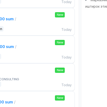
Today
иштирок эти
New
000 sum
/
an
Today
New
000 sum
/
Today
New
 CONSULTING
Today
New
000 sum
/