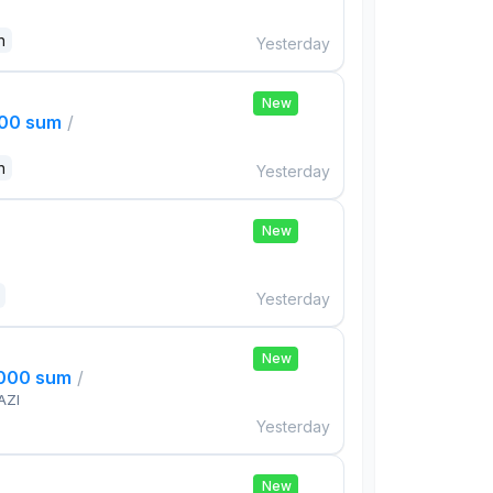
n
Yesterday
New
000 sum
/
n
Yesterday
New
Yesterday
New
,000 sum
/
AZI
Yesterday
New