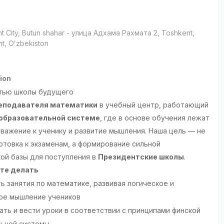
t City
, Butun shahar
- улица Адхама Рахмата 2, Тоshkent,
t, Oʻzbekiston
ion
тью школы будущего
еподавателя математики
в учебный центр, работающий
образовательной системе
, где в основе обучения лежат
уважение к ученику и развитие мышления. Наша цель — не
отовка к экзаменам, а формирование сильной
ой базы для поступления в
Президентские школы
.
ете делать
ь занятия по математике, развивая логическое и
ое мышление учеников
ать и вести уроки в соответствии с принципами финской
льной системы