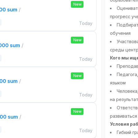
New
Оцениват
000 sum
/
прогресс уч
Today
Подбират
обучения
New
Участвов
,000 sum
/
среды цент
Кого мы ищ
Today
Преподав
Педагога
New
000 sum
/
языком
Человека
Today
на результа
Ответств
New
развиваться
000 sum
/
Условия ра
Today
Гибкий гр