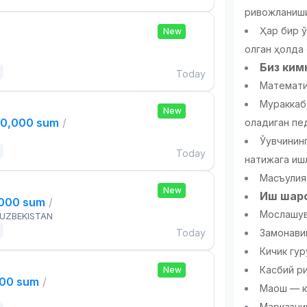
ривожланиши
Ҳар бир ў
New
олган ҳолда
Биз ким
Today
Математи
Мураккаб
New
00,000 sum
/
оладиган пе
Ўқувчини
Today
натижага иш
Масъулия
New
Иш шар
,000 sum
/
Мослашув
 UZBEKISTAN
Today
Замонави
Кичик гу
Касбий ри
New
000 sum
/
Маош — к
Марказни