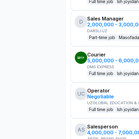
Full time job
Ish joyidan
Sales Manager
D
2,000,000 - 3,000,
DARSLI.UZ
Part-time job
Masofad
Courier
5,000,000 - 6,000,
DMS EXPRESS
Full time job
Ish joyidan
Operator
UC
Negotiable
UZGLOBAL EDUCATION &
Full time job
Ish joyidan
Salesperson
AS
4,000,000 - 7,000,
ARTEL BRAND SHOP