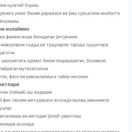
ни кузатиб бориш
қувчига унинг билим даражаси ва ўқиш суръатини инобатга
 ёндашиш
ни излаймиз
ка фанини яхши биладиган ўқитувчини
 мавзуларни содда ва тушунарли тарзда тушунтира
дагогни
нг шахсиятига ҳурмат билан ёндашадиган, босимсиз
лайдиган мутахассисни
тли, фаол ва ривожланишга тайёр инсонни
оитлари
чан (гибкий) иш жадвали
й фин таълим методикаси асосида ишлаш имконияти
руҳлар
вожланиш ва методик қўллаб-қувватлаш
елишув асосида
нг таълим муҳитини ривожлантириш ва методик ишларда