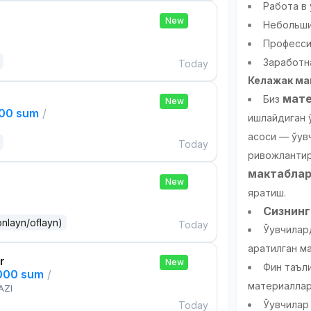
Работа в
New
Небольши
Професси
Заработн
Today
Келажак мак
мате
Биз
New
000 sum
/
ишлайдиган 
асоси — ўқув
Today
ривожлантир
мактаблар
New
яратиш.
Сизнинг
onlayn/oflayn)
Today
Ўқувчила
қаратилган 
r
New
Фин таъли
,000 sum
/
материалла
AZI
Ўқувчила
Today