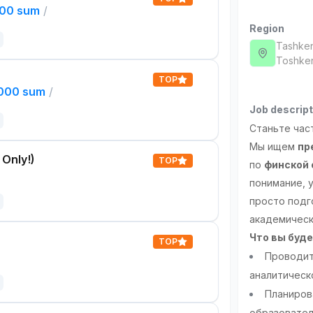
000 sum
/
Region
Tashken
Toshken
TOP
,000 sum
/
Job descript
Станьте час
Мы ищем
пр
 Only!)
TOP
по
финской 
понимание, 
просто подг
академическ
Что вы буд
TOP
Проводит
аналитическ
Планиров
образовате