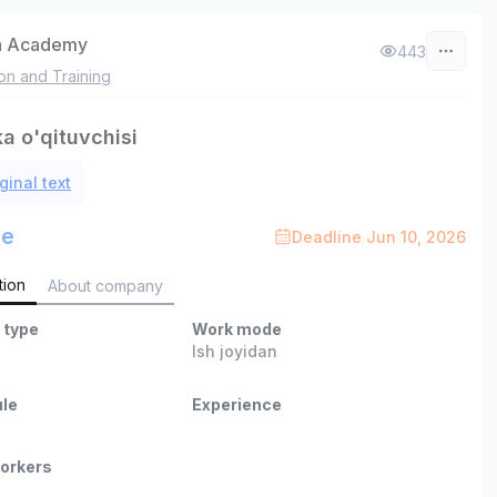
n Academy
443
on and Training
a o'qituvchisi
ginal text
le
Deadline Jun 10, 2026
tion
About company
 type
Work mode
b
Ish joyidan
le
Experience
orkers