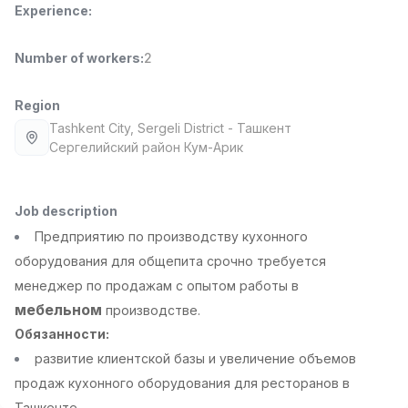
Experience
:
Full time job
Ish joyidan
Number of workers
:
2
Pharmacist
TOP
3,000,000 - 10,000,000 sum
/
NAVBAHOR APTEKA
Region
Full time job
Ish joyidan
Tashkent City
, Sergeli District
- Ташкент
Сергелийский район Кум-Арик
Sales Operator (Girls Only!)
TOP
Negotiable
NAFF
Job description
Full time job
Ish joyidan
Предприятию по производству кухонного
оборудования для общепита срочно требуется
Sales Agent
TOP
менеджер по продажам с опытом работы в
Negotiable
мебельном
производстве.
LION_ESTATE
Full time job
Ish joyidan
Обязанности:
развитие клиентской базы и увеличение объемов
Administrator
продаж кухонного оборудования для ресторанов в
Vacancies
Job categories
Companies
Profile
New
2,000,000 - 7,000,000 sum
/
Ташкенте