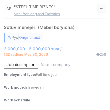
"STEEL TIME BIZNES"
SB
Manufacturing and Factories
Uzbekistan
Sotuv menejeri (Mebel bo'yicha)
Filter
|
Рус
Original text
Head of Sales
TOP
6,000,000 - 15,000,000 sum
/
3,000,000 - 6,000,000 sum
/
ASIAN
Deadline May 30, 2026
256
Full time job
Ish joyidan
Job description
About company
Warehouse Assistant
TOP
Employment type
:
Full time job
4,280,000 sum
/
ASIAN
Full time job
Ish joyidan
Work mode
:
Ish joyidan
Delivery
TOP
Work schedule
:
3,500,000 - 8,000,000 sum
/
ASIAN