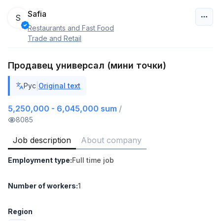
Safia
S
Restaurants and Fast Food
Uzbekistan
Trade and Retail
Filter
Продавец универсал (мини точки)
Shop Assistant
|
Рус
Original text
TOP
3,000,000 - 6,000,000 sum
/
MONDO BEST
5,250,000 - 6,045,000 sum
/
Full time job
Ish joyidan
8085
Job description
About company
Sales agent
TOP
7,000,000 - 15,000,000 sum
/
Employment type
:
Full time job
VITAREX
Side job
Ish joyidan
Number of workers
:
1
Call Center Operator
TOP
3,000,000 - 8,000,000 sum
/
Region
VITAREX