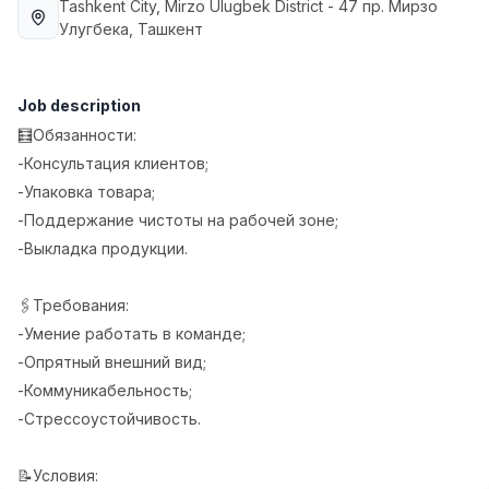
Tashkent City
, Mirzo Ulugbek District
- 47 пр. Мирзо
Full time job
Ish joyidan
Улугбека, Ташкент
Sales Manager
TOP
4,000,000 - 10,000,000 sum
/
Job description
PROFI MANY
🧮Обязанности:
Full time job
Ish joyidan
-Консультация клиентов;
-Упаковка товара;
Fast Food Cook
TOP
-Поддержание чистоты на рабочей зоне;
2,600,000 - 5,000,000 sum
/
-Выкладка продукции.
LES AILES
Full time job
Ish joyidan
🖇Требования:
Pharmacist
-Умение работать в команде;
TOP
3,000,000 - 10,000,000 sum
/
-Опрятный внешний вид;
NAVBAHOR APTEKA
-Коммуникабельность;
Full time job
Ish joyidan
-Стрессоустойчивость.
Sales Agent
Vacancies
Job categories
Companies
Profile
TOP
📝Условия:
Negotiable