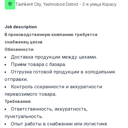
Tashkent City
, Yashnobod District
- 2-я улица Корасу
Full time job
Ish joyidan
Fast Food Cook
TOP
2,600,000 - 5,000,000 sum
/
Job description
LES AILES
В производственную компанию требуется
Full time job
Ish joyidan
снабженец цехов
Обязанности:
Pharmacist
TOP
Доставка продукции между цехами.
3,000,000 - 10,000,000 sum
/
Приём товара с базара.
NAVBAHOR APTEKA
Full time job
Ish joyidan
Отгрузка готовой продукции в холодильник
отправки.
Контроль сохранности и аккуратности
Sales Operator (Girls Only!)
TOP
Negotiable
перевозимого товара.
NAFF
Требования:
Full time job
Ish joyidan
Ответственность, аккуратность,
пунктуальность.
Sales Agent
Vacancies
Job categories
Companies
Profile
TOP
Опыт работы в снабжении или логистике
Negotiable