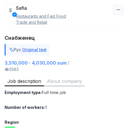
Safia
S
Restaurants and Fast Food
Uzbekistan
Trade and Retail
Filter
Снабженец
Warehouse Assistant
|
Рус
Original text
TOP
4,280,000 sum
/
ASIAN
3,510,000 - 4,030,000 sum
/
Full time job
Ish joyidan
2583
Job description
About company
Delivery
TOP
3,500,000 - 8,000,000 sum
/
Employment type
:
Full time job
ASIAN
Full time job
Ish joyidan
Number of workers
:
1
Head of Sales
TOP
6,000,000 - 15,000,000 sum
/
Region
ASIAN