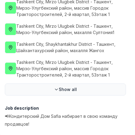
Tashkent City
, Mirzo Ulugbek District
- Ташкент,
Full time job
Ish joyidan
Мирзо-Улугбекский район, массив Городок
Тракторостроителей, 2-й квартал, 53этаж 1
Fast Food Cook
TOP
Tashkent City
, Mirzo Ulugbek District
- Ташкент,
2,600,000 - 5,000,000 sum
/
Мирзо-Улугбекский район, махалля Султония1
LES AILES
Full time job
Ish joyidan
Tashkent City
, Shaykhantakhur District
- Ташкент,
Шайхантахурский район, махалля Жангох
Pharmacist
TOP
Tashkent City
, Mirzo Ulugbek District
- Ташкент,
3,000,000 - 10,000,000 sum
/
Мирзо-Улугбекский район, массив Городок
NAVBAHOR APTEKA
Тракторостроителей, 2-й квартал, 53этаж 1
Full time job
Ish joyidan
Show all
Sales Agent
TOP
Negotiable
LION_ESTATE
Job description
Full time job
Ish joyidan
📢Кондитерский Дом Safia набирает в свою команду
продавцов!
IELTS Teacher
Vacancies
Job categories
Companies
Profile
New
3,000,000 - 10,000,000 sum
/