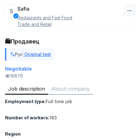
Safia
S
Restaurants and Fast Food
Uzbekistan
Trade and Retail
Filter
🛍️Продавец
Shop Assistant
|
Рус
Original text
TOP
3,000,000 - 6,000,000 sum
/
MONDO BEST
Negotiable
Full time job
Ish joyidan
16879
Job description
About company
Sales agent
TOP
7,000,000 - 15,000,000 sum
/
Employment type
:
Full time job
VITAREX
Side job
Ish joyidan
Number of workers
:
183
Call Center Operator
TOP
3,000,000 - 8,000,000 sum
/
Region
VITAREX