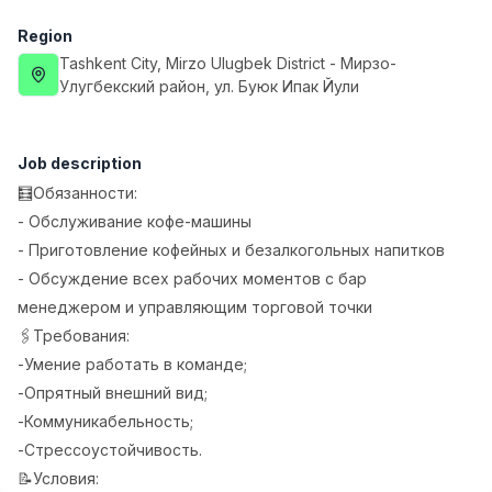
Full time job
Ish joyidan
Region
Tashkent City
, Mirzo Ulugbek District
- Мирзо-
Fast Food Cook
TOP
Улугбекский район, ул. Буюк Ипак Йули
2,600,000 - 5,000,000 sum
/
LES AILES
Full time job
Ish joyidan
Job description
🧮Обязанности:
Pharmacist
TOP
- Обслуживание кофе-машины
3,000,000 - 10,000,000 sum
/
- Приготовление кофейных и безалкогольных напитков
NAVBAHOR APTEKA
Full time job
Ish joyidan
- Обсуждение всех рабочих моментов с бар
менеджером и управляющим торговой точки
Sales Agent
🖇Требования:
TOP
Negotiable
-Умение работать в команде;
LION_ESTATE
-Опрятный внешний вид;
Full time job
Ish joyidan
-Коммуникабельность;
-Стрессоустойчивость.
IELTS Teacher
Vacancies
Job categories
Companies
Profile
New
📝Условия:
3,000,000 - 10,000,000 sum
/