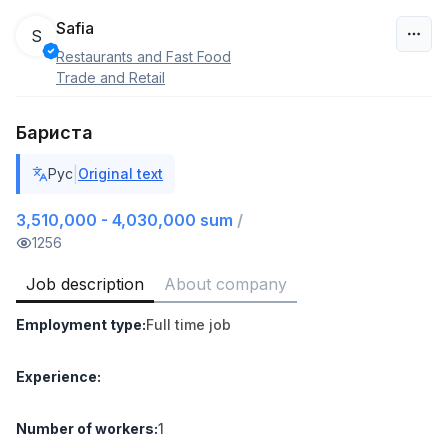
Safia
S
Restaurants and Fast Food
Uzbekistan
Trade and Retail
Filter
Бариста
Shop Assistant
|
Рус
Original text
TOP
3,000,000 - 6,000,000 sum
/
MONDO BEST
3,510,000 - 4,030,000 sum
/
Full time job
Ish joyidan
1256
Job description
About company
Sales agent
TOP
7,000,000 - 15,000,000 sum
/
Employment type
:
Full time job
VITAREX
Side job
Ish joyidan
Experience
:
Call Center Operator
TOP
3,000,000 - 8,000,000 sum
/
Number of workers
:
1
VITAREX