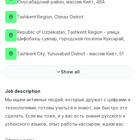
Юнусабадский район, массив Киёт, 46А
Side job
Ish joyidan
Tashkent Region
, Chinaz District
Call Center Operator
TOP
3,000,000 - 8,000,000 sum
/
Republic of Uzbekistan
, Tashkent Region
- улица
VITAREX
Шифобахш сувлар, городской посёлок Куксарай,
Full time job
Ish joyidan
Tashkent City
, Yunusabad District
- массив Киёт, 51
Fast Food Cook
TOP
2,600,000 - 5,000,000 sum
/
LES AILES
Show all
Full time job
Ish joyidan
Job description
Pharmacist
TOP
Мы ищем активных людей, которые дружат с цифрами и
3,000,000 - 10,000,000 sum
/
NAVBAHOR APTEKA
технологиями, готовы учиться и знают, как быстро это
Full time job
Ish joyidan
сделать. Если вы тоже, и у вас есть знания русского и
узбекского языков, опыт работы кассиром, ждем вас.
Sales Agent
Vacancies
Job categories
Companies
Profile
TOP
Negotiable