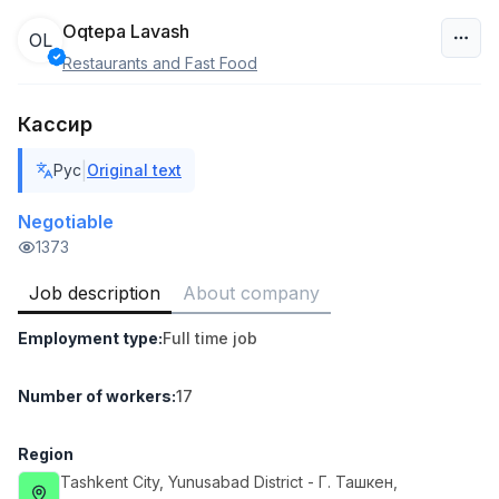
Oqtepa Lavash
OL
Restaurants and Fast Food
Uzbekistan
Кассир
Filter
|
Рус
Original text
Sales Agent
TOP
6,000,000 - 8,000,000 sum
/
Negotiable
ASIAN
1373
Full time job
Ish joyidan
Job description
About company
Shop Assistant
TOP
Employment type
:
Full time job
3,000,000 - 6,000,000 sum
/
MONDO BEST
Full time job
Ish joyidan
Number of workers
:
17
Sales agent
TOP
Region
7,000,000 - 15,000,000 sum
/
Tashkent City
, Yunusabad District
- Г. Ташкен,
VITAREX