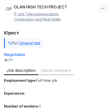
OLAN HIGH TECH PROJECT
OP
IT and Telecommunications
Uzbekistan
Construction and Real Estate
Filter
Юрист
Head of Sales
|
Рус
Original text
TOP
6,000,000 - 15,000,000 sum
/
ASIAN
Negotiable
Full time job
Ish joyidan
711
Job description
About company
Warehouse Assistant
TOP
4,280,000 sum
/
Employment type
:
Full time job
ASIAN
Full time job
Ish joyidan
Experience
:
Delivery
TOP
3,500,000 - 8,000,000 sum
/
Number of workers
:
1
ASIAN