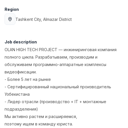
Full time job
Ish joyidan
Region
Tashkent City
, Almazar District
Fast Food Cook
TOP
2,600,000 - 5,000,000 sum
/
LES AILES
Full time job
Ish joyidan
Job description
OLAN HIGH TECH PROJECT — инжиниринговая компания
Pharmacist
TOP
полного цикла. Разрабатываем, производим и
3,000,000 - 10,000,000 sum
/
обслуживаем программно-аппаратные комплексы
NAVBAHOR APTEKA
Full time job
Ish joyidan
видеофиксации.
- Более 5 лет на рынке
Sales Operator (Girls Only!)
- Сертифицированный национальный производитель
TOP
Negotiable
Узбекистана
NAFF
- Лидер отрасли (производство + IT + монтажные
Full time job
Ish joyidan
подразделения)
Мы активно растем и расширяемся,
Sales Agent
Vacancies
Job categories
Companies
Profile
TOP
поэтому ищем в команду юриста.
Negotiable