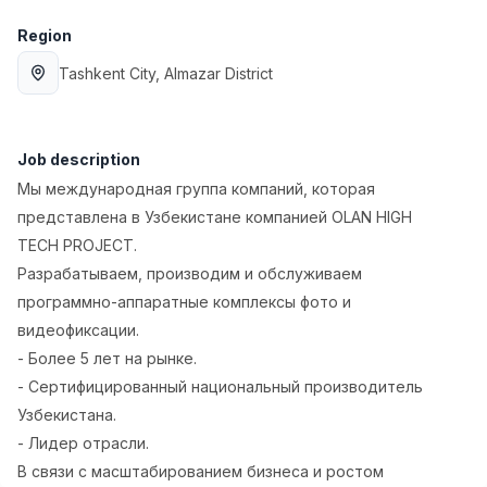
Full time job
Ish joyidan
Region
Tashkent City
, Almazar District
Delivery
TOP
3,500,000 - 8,000,000 sum
/
ASIAN
Full time job
Ish joyidan
Job description
Мы международная группа компаний, которая
Pharmacist
TOP
представлена в Узбекистане компанией OLAN HIGH
3,000,000 - 10,000,000 sum
/
TECH PROJECT.
NAVBAHOR APTEKA
Full time job
Ish joyidan
Разрабатываем, производим и обслуживаем
программно-аппаратные комплексы фото и
Sales Operator (Girls Only!)
видеофиксации.
TOP
Negotiable
- Более 5 лет на рынке.
NAFF
- Сертифицированный национальный производитель
Full time job
Ish joyidan
Узбекистана.
- Лидер отрасли.
Sales Agent
Vacancies
Job categories
Companies
Profile
TOP
В связи с масштабированием бизнеса и ростом
Negotiable