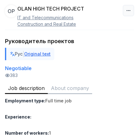
OLAN HIGH TECH PROJECT
OP
IT and Telecommunications
Uzbekistan
Construction and Real Estate
Filter
Руководитель проектов
Sales agent
|
Рус
Original text
TOP
7,000,000 - 15,000,000 sum
/
VITAREX
Negotiable
Side job
Ish joyidan
383
Job description
About company
Head of Sales
TOP
6,000,000 - 15,000,000 sum
/
Employment type
:
Full time job
ASIAN
Full time job
Ish joyidan
Experience
:
Warehouse Assistant
TOP
4,280,000 sum
/
Number of workers
:
1
ASIAN