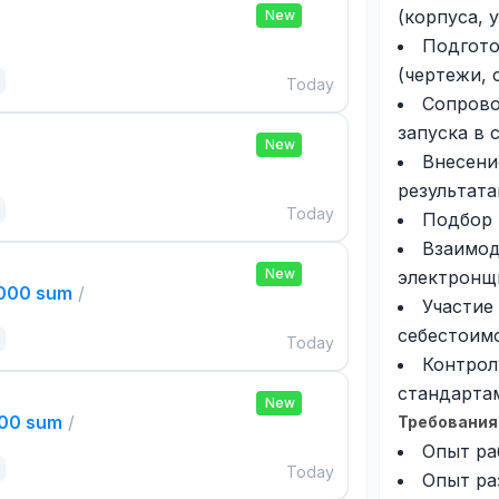
(корпуса, у
New
Подгото
(чертежи, 
Today
Сопрово
запуска в 
New
Внесени
результата
Today
Подбор 
Взаимод
New
электронщ
,000 sum
/
Участие
себестоим
Today
Контрол
стандарта
New
000 sum
/
Требования
Опыт ра
Today
Опыт ра