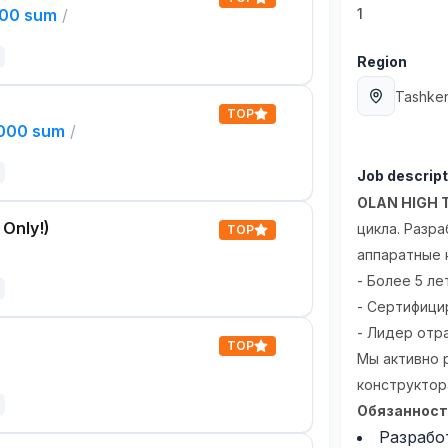
000 sum
/
1
Region
Tashken
TOP
,000 sum
/
Job descript
OLAN HIGH
 Only!)
цикла. Разр
TOP
аппаратные 
- Более 5 ле
- Сертифици
- Лидер отр
TOP
Мы активно 
конструктор
Обязанност
Разрабо