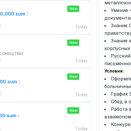
металлоко
New
Умение 
00,000 sum
/
документа
Знание 
Today
приветству
Знание 
New
корпусных
 CONSULTING
Русский
Today
письменно
Условия:
New
Оформле
000 sum
/
больничные
График 
Today
Обед в 
Работа 
New
000 sum
/
взаимопом
Конкуре
Today