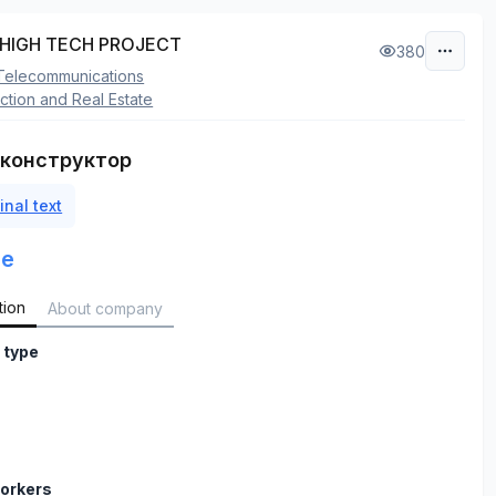
HIGH TECH PROJECT
380
Telecommunications
ction and Real Estate
конструктор
inal text
le
tion
About company
 type
orkers