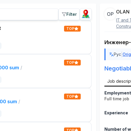
OLAN 
OP
Filter
IT and 
Constru
t
TOP
Инженер-
|
Рус
Orig
TOP
,000 sum
/
Negotiab
Job descrip
Employment
TOP
Full time job
000 sum
/
Experience
Number of w
TOP