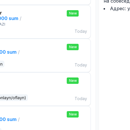
на собесе
Адрес: у
r
New
,000 sum
/
AZI
Today
New
000 sum
/
an
Today
New
onlayn/oflayn)
Today
New
000 sum
/