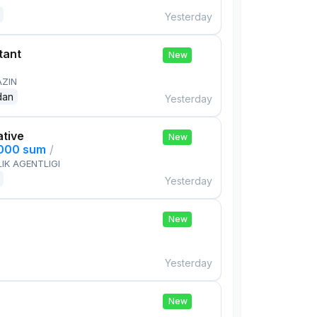
Yesterday
tant
New
AZIN
dan
Yesterday
ative
New
,000 sum
/
IK AGENTLIGI
Yesterday
New
Yesterday
New