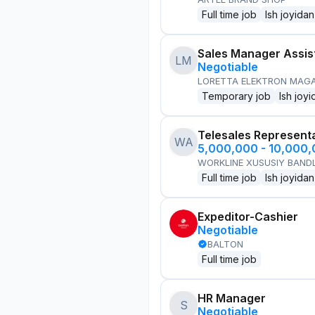
Full time job
Ish joyidan
Sales Manager Assis
LM
Negotiable
LORETTA ELEKTRON MAG
Temporary job
Ish joyi
Telesales Represent
WA
5,000,000 - 10,000
WORKLINE XUSUSIY BANDL
Full time job
Ish joyidan
Expeditor-Cashier
Negotiable
BALTON
Full time job
HR Manager
S
Negotiable