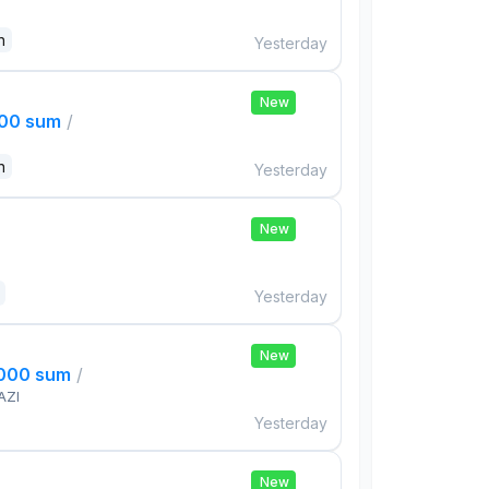
n
Yesterday
New
000 sum
/
n
Yesterday
New
Yesterday
New
,000 sum
/
AZI
Yesterday
New