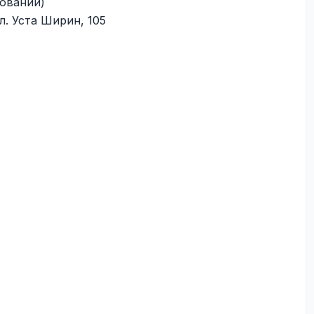
довании)
л. Уста Ширин, 105