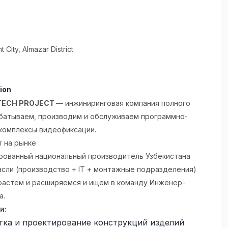
t City
, Almazar District
ion
 TECH PROJECT
— инжиниринговая компания полного
абатываем, производим и обслуживаем программно-
комплексы видеофиксации.
т на рынке
рованный национальный производитель Узбекистана
асли (производство + IT + монтажные подразделения)
растем и расширяемся и ищем в команду Инженер-
а.
и:
тка и проектирование конструкций изделий