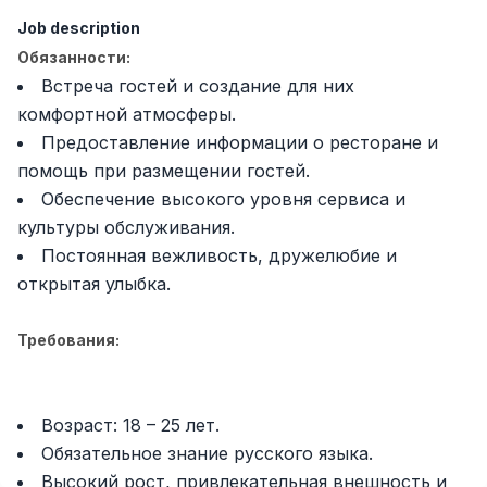
Full time job
Ish joyidan
Job description
Обязанности:
Delivery
TOP
Встреча гостей и создание для них
3,500,000 - 8,000,000 sum
/
комфортной атмосферы.
ASIAN
Предоставление информации о ресторане и
Full time job
Ish joyidan
помощь при размещении гостей.
Обеспечение высокого уровня сервиса и
Pharmacist
TOP
культуры обслуживания.
3,000,000 - 10,000,000 sum
/
NAVBAHOR APTEKA
Постоянная вежливость, дружелюбие и
Full time job
Ish joyidan
открытая улыбка.
Sales Operator (Girls Only!)
TOP
Требования:
Negotiable
NAFF
Full time job
Ish joyidan
Возраст: 18 – 25 лет.
Обязательное знание русского языка.
Sales Agent
Vacancies
Job categories
Companies
Profile
TOP
Negotiable
Высокий рост, привлекательная внешность и