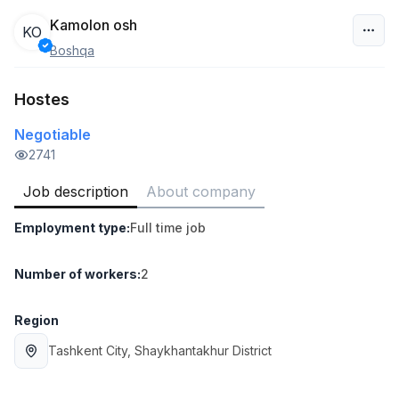
Kamolon osh
KO
Boshqa
Uzbekistan
Hostes
Filter
Negotiable
Sales agent
2741
TOP
7,000,000 - 15,000,000 sum
/
VITAREX
Job description
About company
Side job
Ish joyidan
Employment type
:
Full time job
Head of Sales
TOP
Number of workers
:
2
6,000,000 - 15,000,000 sum
/
ASIAN
Full time job
Ish joyidan
Region
Tashkent City
, Shaykhantakhur District
Warehouse Assistant
TOP
4,280,000 sum
/
ASIAN