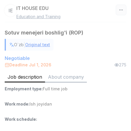
IT HOUSE EDU
IE
Education and Training
Uzbekistan
Sotuv menejeri boshlig'i (ROP)
Filter
|
O`zb
Original text
Shop Assistant
TOP
3,000,000 - 6,000,000 sum
/
Negotiable
MONDO BEST
Deadline Jul 1, 2026
275
Full time job
Ish joyidan
Job description
About company
Sales agent
TOP
Employment type
:
Full time job
7,000,000 - 15,000,000 sum
/
VITAREX
Side job
Ish joyidan
Work mode
:
Ish joyidan
Call Center Operator
TOP
Work schedule
:
3,000,000 - 8,000,000 sum
/
VITAREX