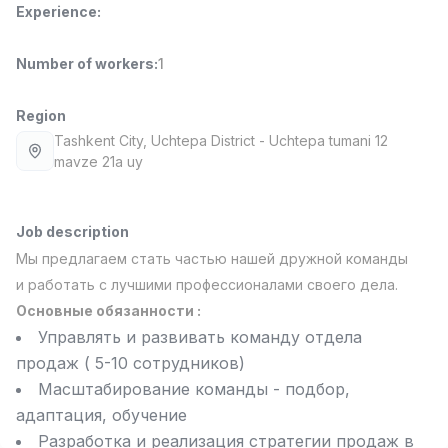
Experience
:
Full time job
Ish joyidan
Number of workers
:
1
Fast Food Cook
TOP
2,600,000 - 5,000,000 sum
/
LES AILES
Region
Full time job
Ish joyidan
Tashkent City
, Uchtepa District
- Uchtepa tumani 12
mavze 21a uy
Pharmacist
TOP
3,000,000 - 10,000,000 sum
/
NAVBAHOR APTEKA
Job description
Full time job
Ish joyidan
Мы предлагаем стать частью нашей дружной команды
и работать с лучшими профессионалами своего дела.
Sales Agent
TOP
Основные обязанности :
Negotiable
Управлять и развивать команду отдела
LION_ESTATE
продаж ( 5-10 сотрудников)
Full time job
Ish joyidan
Масштабирование команды - подбор,
адаптация, обучение
Salesperson
Vacancies
Job categories
Companies
Profile
New
4,000,000 - 7,000,000 sum
/
Разработка и реализация стратегии продаж в