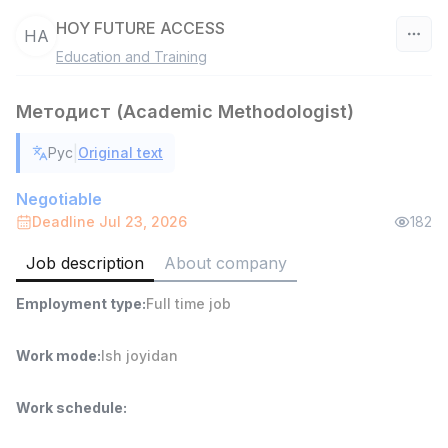
HOY FUTURE ACCESS
HA
Education and Training
Uzbekistan
Методист (Academic Methodologist)
Filter
|
Рус
Original text
Head of Sales
TOP
6,000,000 - 15,000,000 sum
/
Negotiable
ASIAN
Deadline Jul 23, 2026
182
Full time job
Ish joyidan
Job description
About company
Warehouse Assistant
TOP
Employment type
:
Full time job
4,280,000 sum
/
ASIAN
Full time job
Ish joyidan
Work mode
:
Ish joyidan
Delivery
TOP
Work schedule
:
3,500,000 - 8,000,000 sum
/
ASIAN