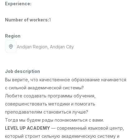
Experience
:
Full time job
Ish joyidan
Number of workers
:
1
Pharmacist
TOP
3,000,000 - 10,000,000 sum
/
NAVBAHOR APTEKA
Region
Full time job
Ish joyidan
Andijan Region
, Andijan City
Sales Operator (Girls Only!)
TOP
Negotiable
NAFF
Job description
Full time job
Ish joyidan
Вы верите, что качественное образование начинается
с сильной академической системы?
Sales Agent
TOP
Любите создавать программы обучения,
Negotiable
совершенствовать методики и помогать
LION_ESTATE
преподавателям становиться лучше?
Full time job
Ish joyidan
Тогда мы будем рады познакомиться с вами.
LEVEL UP ACADEMY
— современный языковой центр,
Administrator
Vacancies
Job categories
Companies
Profile
New
который строит сильную академическую систему и
2,000,000 - 7,000,000 sum
/