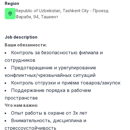
Region
Full time job
Ish joyidan
Republic of Uzbekistan
, Tashkent City
- Проезд
Фараби, 94, Ташкент
Fast Food Cook
TOP
2,600,000 - 5,000,000 sum
/
LES AILES
Job description
Full time job
Ish joyidan
Ваши обязанности:
Контроль за безопасностью филиала и
Pharmacist
TOP
сотрудников
3,000,000 - 10,000,000 sum
/
NAVBAHOR APTEKA
Предотвращение и урегулирование
Full time job
Ish joyidan
конфликтных/чрезвычайных ситуаций
Контроль отгрузки и приёма товаров/закупок
Sales Agent
TOP
Поддержание порядка в рабочем
Negotiable
пространстве
LION_ESTATE
Что нам важно:
Full time job
Ish joyidan
Опыт работы в охране от 3х лет
Внимательность, дисциплина и
Mathematics Teacher
Vacancies
Job categories
Companies
Profile
New
стрессоустойчивость
3,000,000 - 14,000,000 sum
/