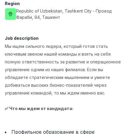
Region
Full time job
Ish joyidan
Republic of Uzbekistan
, Tashkent City
- Проезд
Фараби, 94, Ташкент
Fast Food Cook
TOP
2,600,000 - 5,000,000 sum
/
LES AILES
Job description
Full time job
Ish joyidan
Мы ищем сильного лидера, который готов стать
ключевым звеном нашей команды и взять на себя
Pharmacist
TOP
полную ответственность за развитие и операционное
3,000,000 - 10,000,000 sum
/
NAVBAHOR APTEKA
управление одним из наших филиалов. Если вы
Full time job
Ish joyidan
обладаете стратегическим мышлением и умеете
добиваться высоких бизнес-показателей через
Sales Operator (Girls Only!)
TOP
управление командой, то мы ждем именно вас.
Negotiable
NAFF
✅ Что мы ждем от кандидата:
Full time job
Ish joyidan
Sales Agent
Vacancies
Job categories
Companies
Profile
TOP
Negotiable
Профильное образование в сфере