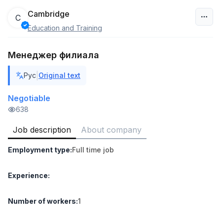
Cambridge
C
Education and Training
Uzbekistan
Менеджер филиала
Filter
|
Рус
Original text
Warehouse Assistant
TOP
4,280,000 sum
/
Negotiable
ASIAN
638
Full time job
Ish joyidan
Job description
About company
Delivery
TOP
Employment type
:
Full time job
3,500,000 - 8,000,000 sum
/
ASIAN
Full time job
Ish joyidan
Experience
:
Head of Sales
TOP
Number of workers
:
1
6,000,000 - 15,000,000 sum
/
ASIAN