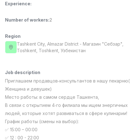
Experience
:
Full time job
Ish joyidan
Number of workers
:
2
Fast Food Cook
TOP
2,600,000 - 5,000,000 sum
/
LES AILES
Region
Full time job
Ish joyidan
Tashkent City
, Almazar District
- Магазин "Себзар",
Тоshkent, Toshkent, Узбекистан
Pharmacist
TOP
3,000,000 - 10,000,000 sum
/
NAVBAHOR APTEKA
Job description
Full time job
Ish joyidan
Приглашаем продавцов‑консультантов в нашу пекарню(
Женщина и девушек)
Sales Operator (Girls Only!)
TOP
Место работы: в самом сердце Ташкента,
Negotiable
В связи с открытием 4‑го филиала мы ищем энергичных
NAFF
людей, которые хотят развиваться в сфере кулинарии!
Full time job
Ish joyidan
График работы (смены на выбор):
✅ 15:00 – 00:00
Sales Agent
Vacancies
Job categories
Companies
Profile
TOP
Negotiable
✅ 12 : 00 - 22:00