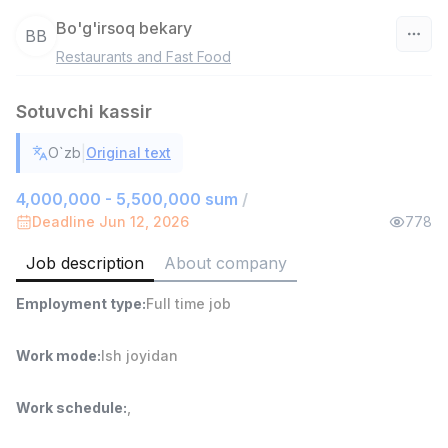
Bo'g'irsoq bekary
BB
Restaurants and Fast Food
Uzbekistan
Sotuvchi kassir
Filter
|
O`zb
Original text
Warehouse Assistant
TOP
4,280,000 sum
/
4,000,000 - 5,500,000 sum
/
ASIAN
Deadline Jun 12, 2026
778
Full time job
Ish joyidan
Job description
About company
Head of Sales
TOP
Employment type
:
Full time job
6,000,000 - 15,000,000 sum
/
ASIAN
Full time job
Ish joyidan
Work mode
:
Ish joyidan
Shop Assistant
TOP
Work schedule
:
,
3,000,000 - 6,000,000 sum
/
MONDO BEST