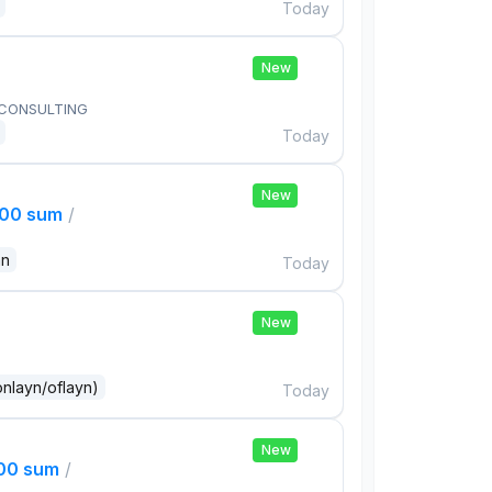
Today
New
 CONSULTING
Today
New
000 sum
/
an
Today
New
onlayn/oflayn)
Today
New
000 sum
/