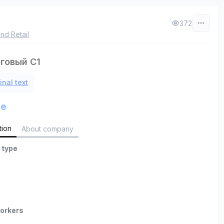
372
nd Retail
рговый C1
inal text
le
tion
About company
 type
orkers