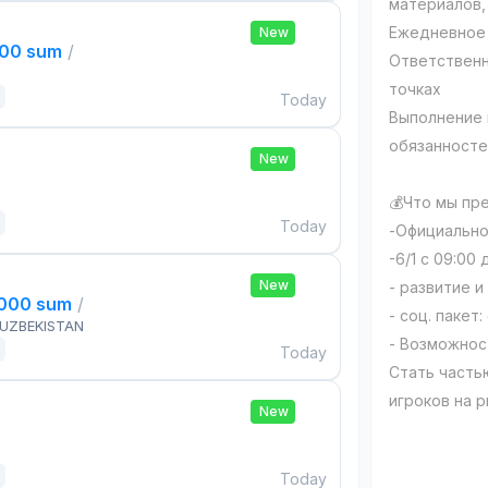
материалов,
Ежедневное 
New
000 sum
/
Ответственн
точках
Today
Выполнение 
обязанносте
New
💰Что мы пр
Today
-Официально
-6/1 с 09:00 
New
- развитие 
,000 sum
/
- соц. пакет
 UZBEKISTAN
- Возможнос
Today
Стать часть
игроков на 
New
Today