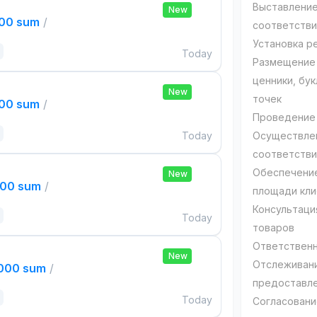
Выставление
New
000 sum
/
соответстви
Установка р
Today
Размещение 
ценники, бу
New
точек
000 sum
/
Проведение 
Today
Осуществлен
соответств
Обеспечение
New
000 sum
/
площади кли
Консультаци
Today
товаров
Ответственн
New
Отслеживани
,000 sum
/
предоставле
Today
Согласовани