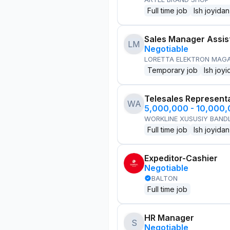
Full time job
Ish joyidan
Sales Manager Assis
LM
Negotiable
LORETTA ELEKTRON MAG
Temporary job
Ish joyi
Telesales Represent
WA
5,000,000 - 10,000
WORKLINE XUSUSIY BANDL
Full time job
Ish joyidan
Expeditor-Cashier
Negotiable
BALTON
Full time job
HR Manager
S
Negotiable