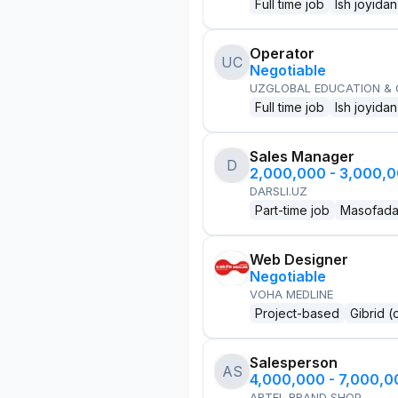
Full time job
Ish joyidan
Operator
UC
Negotiable
UZGLOBAL EDUCATION &
Full time job
Ish joyidan
Sales Manager
D
2,000,000 - 3,000,
DARSLI.UZ
Part-time job
Masofad
Web Designer
Negotiable
VOHA MEDLINE
Project-based
Gibrid (
Salesperson
AS
4,000,000 - 7,000,
ARTEL BRAND SHOP