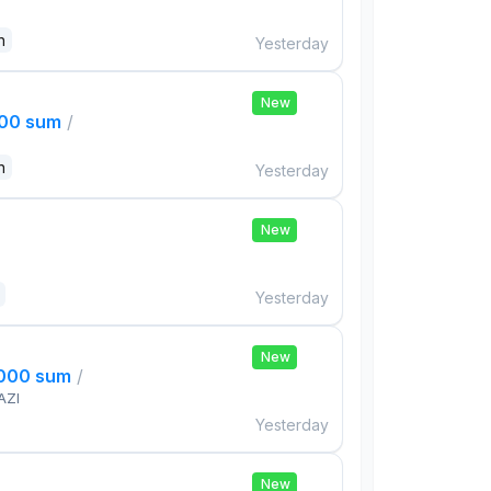
n
Yesterday
New
000 sum
/
n
Yesterday
New
Yesterday
New
,000 sum
/
AZI
Yesterday
New