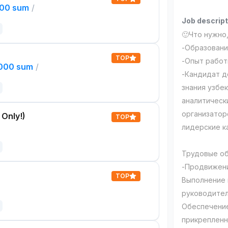
000 sum
/
Job descript
🙂Что нужно
-Образовани
TOP
-Опыт работ
,000 sum
/
-Кандидат д
знания узбек
аналитическ
организатор
 Only!)
TOP
лидерские к
Трудовые об
-Продвижени
TOP
Выполнение 
руководите
Обеспечение
прикрепленн