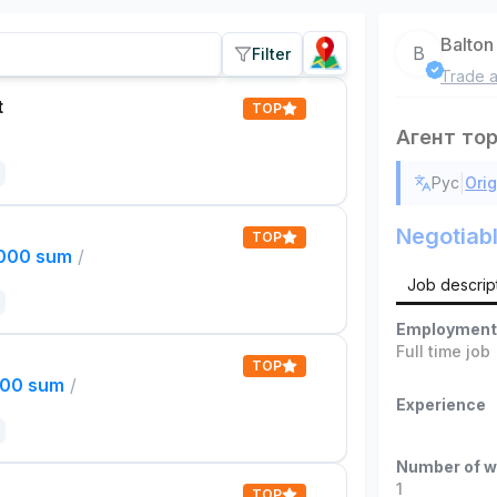
Balton
B
Filter
Trade a
t
TOP
Агент то
|
Рус
Orig
Negotiab
TOP
,000 sum
/
Job descrip
Employment
Full time job
TOP
000 sum
/
Experience
Number of w
1
TOP