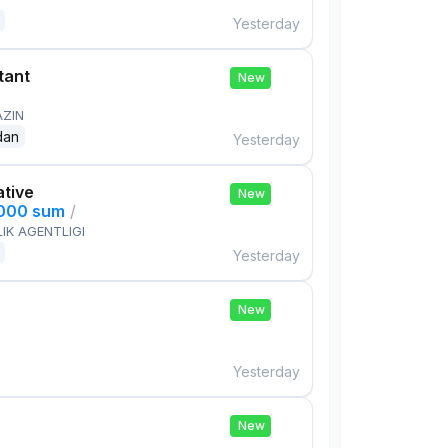
Yesterday
tant
New
AZIN
dan
Yesterday
ative
New
,000 sum
/
IK AGENTLIGI
Yesterday
New
Yesterday
New